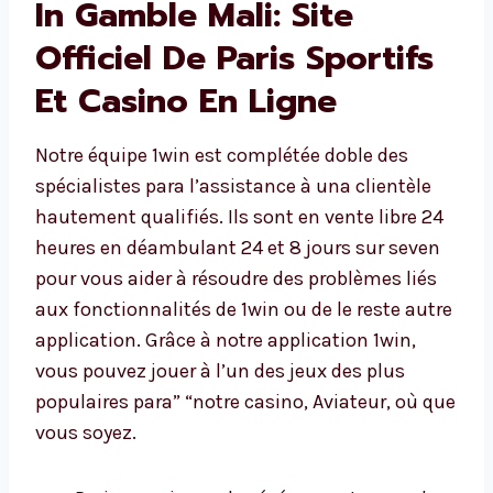
In Gamble Mali: Site
Officiel De Paris Sportifs
Et Casino En Ligne
Notre équipe 1win est complétée doble des
spécialistes para l’assistance à una clientèle
hautement qualifiés. Ils sont en vente libre 24
heures en déambulant 24 et 8 jours sur seven
pour vous aider à résoudre des problèmes liés
aux fonctionnalités de 1win ou de le reste autre
application. Grâce à notre application 1win,
vous pouvez jouer à l’un des jeux des plus
populaires para” “notre casino, Aviateur, où que
vous soyez.