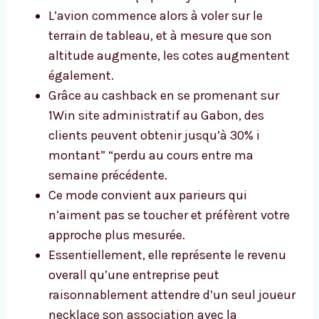
L’avion commence alors à voler sur le
terrain de tableau, et à mesure que son
altitude augmente, les cotes augmentent
également.
Grâce au cashback en se promenant sur
1Win site administratif au Gabon, des
clients peuvent obtenir jusqu’à 30% i
montant” “perdu au cours entre ma
semaine précédente.
Ce mode convient aux parieurs qui
n’aiment pas se toucher et préfèrent votre
approche plus mesurée.
Essentiellement, elle représente le revenu
overall qu’une entreprise peut
raisonnablement attendre d’un seul joueur
necklace son association avec la