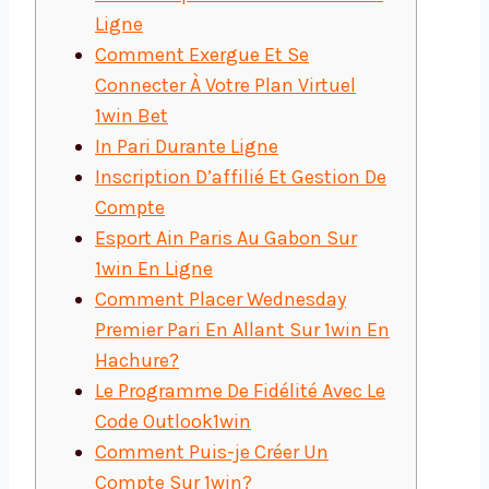
Ligne
Comment Exergue Et Se
Connecter À Votre Plan Virtuel
1win Bet
In Pari Durante Ligne
Inscription D’affilié Et Gestion De
Compte
Esport Ain Paris Au Gabon Sur
1win En Ligne
Comment Placer Wednesday
Premier Pari En Allant Sur 1win En
Hachure?
Le Programme De Fidélité Avec Le
Code Outlook1win
Comment Puis-je Créer Un
Compte Sur 1win?