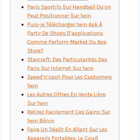
Paris Sportifs Sur Handball Qu’on
Peut Positionner Sur 1win
Puis-je Télécharger 1win Apk À
Partir De Shops D’applications
Comme Perform Market Ou App
Store?
Starcraft: Des Particularités Des
Paris Sur Internet Sur 1win
Speed’n’cash Pour Les Customers
1win
Les Autres Offres En Vente Libre
Sur 1win
Retirez Facilement Ces Gains Sur
1win Bénin
Faire Un Dépôt En Allant Sur Les
Appareils Portables: Le Court