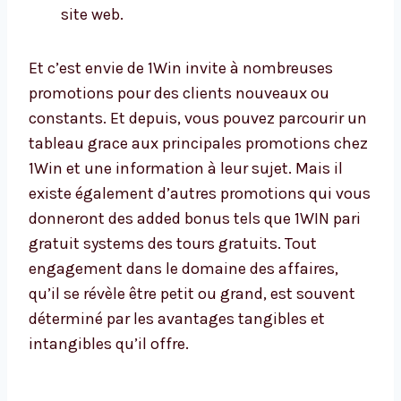
site web.
Et c’est envie de 1Win invite à nombreuses
promotions pour des clients nouveaux ou
constants. Et depuis, vous pouvez parcourir un
tableau grace aux principales promotions chez
1Win et une information à leur sujet. Mais il
existe également d’autres promotions qui vous
donneront des added bonus tels que 1WIN pari
gratuit systems des tours gratuits. Tout
engagement dans le domaine des affaires,
qu’il se révèle être petit ou grand, est souvent
déterminé par les avantages tangibles et
intangibles qu’il offre.