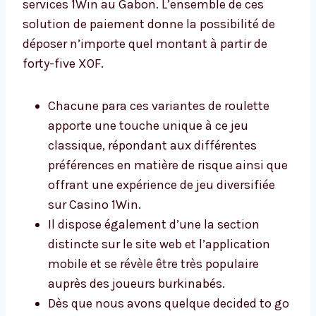
services 1Win au Gabon. L’ensemble de ces
solution de paiement donne la possibilité de
déposer n’importe quel montant à partir de
forty-five XOF.
Chacune para ces variantes de roulette
apporte une touche unique à ce jeu
classique, répondant aux différentes
préférences en matière de risque ainsi que
offrant une expérience de jeu diversifiée
sur Casino 1Win.
Il dispose également d’une la section
distincte sur le site web et l’application
mobile et se révèle être très populaire
auprès des joueurs burkinabés.
Dès que nous avons quelque decided to go