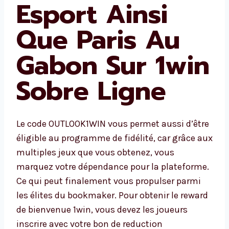
Esport Ainsi
Que Paris Au
Gabon Sur 1win
Sobre Ligne
Le code OUTLOOK1WIN vous permet aussi d’être
éligible au programme de fidélité, car grâce aux
multiples jeux que vous obtenez, vous
marquez votre dépendance pour la plateforme.
Ce qui peut finalement vous propulser parmi
les élites du bookmaker. Pour obtenir le reward
de bienvenue 1win, vous devez les joueurs
inscrire avec votre bon de reduction