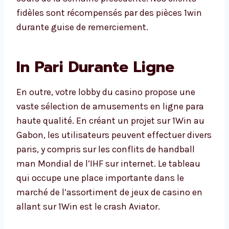
fidèles sont récompensés par des pièces 1win
durante guise de remerciement.
In Pari Durante Ligne
En outre, votre lobby du casino propose une
vaste sélection de amusements en ligne para
haute qualité. En créant un projet sur 1Win au
Gabon, les utilisateurs peuvent effectuer divers
paris, y compris sur les conflits de handball
man Mondial de l’IHF sur internet. Le tableau
qui occupe une place importante dans le
marché de l’assortiment de jeux de casino en
allant sur 1Win est le crash Aviator.